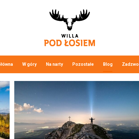
Główna
W góry
Na narty
Pozostałe
Blog
Zadzwoń