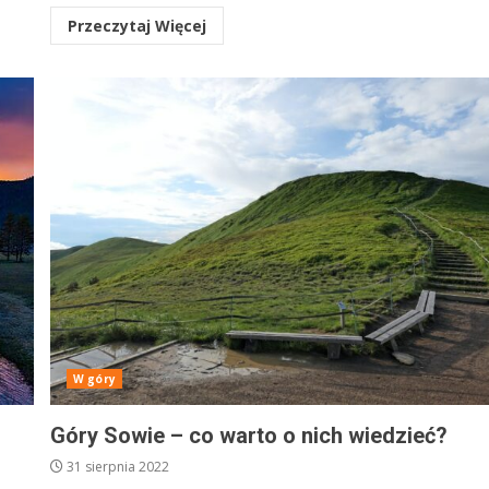
Przeczytaj Więcej
W góry
Góry Sowie – co warto o nich wiedzieć?
31 sierpnia 2022