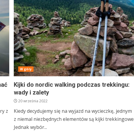
W góry
mać
Kijki do nordic walking podczas trekkingu:
wady i zalety
20 września 2022
ry z
Kiedy decydujemy się na wyjazd na wycieczkę, jednym
z niemal niezbędnych elementów są kijki trekkingowe
Jednak wybór...