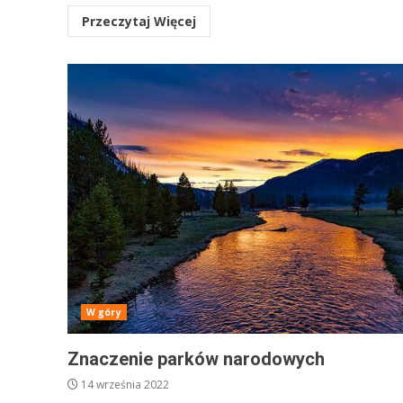
Przeczytaj Więcej
W góry
Znaczenie parków narodowych
14 września 2022